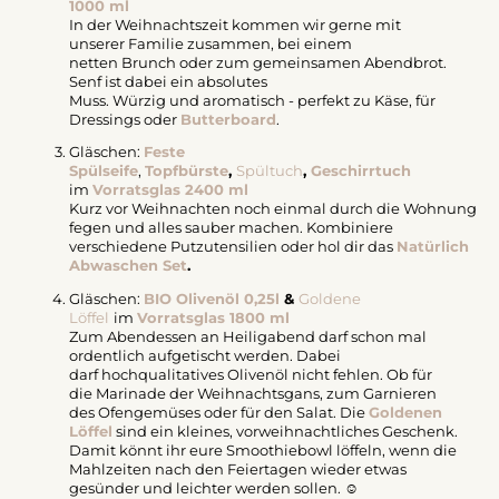
1000 ml
In der Weihnachtszeit kommen wir gerne mit
unserer Familie zusammen, bei einem
netten Brunch oder zum gemeinsamen Abendbrot.
Senf ist dabei ein absolutes
Muss. Würzig und aromatisch - perfekt zu Käse, für
Dressings oder
Butterboard
.
Gläschen:
Feste
Spülseife
,
Topfbürste
,
Spültuch
,
Geschirrtuch
im
Vorratsglas 2400 ml
Kurz vor Weihnachten noch einmal durch die Wohnung
fegen und alles sauber machen. Kombiniere
verschiedene Putzutensilien oder hol dir das
Natürlich
Abwaschen Set
.
Gläschen:
BIO Olivenöl 0,25l
&
Goldene
Löffel
im
Vorratsglas 1800 ml
Zum Abendessen an Heiligabend darf schon mal
ordentlich aufgetischt werden. Dabei
darf hochqualitatives Olivenöl nicht fehlen. Ob für
die Marinade der Weihnachtsgans, zum Garnieren
des Ofengemüses oder für den Salat. Die
Goldenen
Löffel
sind ein kleines, vorweihnachtliches Geschenk.
Damit könnt ihr eure Smoothiebowl löffeln, wenn die
Mahlzeiten nach den Feiertagen wieder etwas
gesünder und leichter werden sollen. ☺️