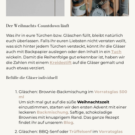
Der Weihnachts-Countdown läuft
Was ihr in eure Türchen bzw. Gläschen füllt, bleibt natürlich
euch überlassen. Falls ihr euren Liebsten nicht verraten wollt,
was sich hinter jedem Türchen versteckt, könnt ihr die Gläser
auch mit Backpapier auslegen oder den Inhalt in ein
Tuch
wickeln. Damit die Reihenfolge gut erkennbar ist, haben wir
die Zahlen mit einem
Kreidestift
auf die Gläser gemalt und
auch etwas verziert.
Befülle die Gläser individuell
Gläschen: Brownie-Backmischung im
Vorratsglas 500
ml
Um sich mal gut auf die süße
Weihnachtszeit
einzustimmen, starten wir den ersten Advent mit einer
leckeren
Backmischung
. Saftige, schokoladige
Brownies mit knusprigem Rand. Das ganze Rezept
findet ihr auf unserem
Blog
.
Gläschen: BBQ-Senf oder
Trüffelsenf
im
Vorratsglas