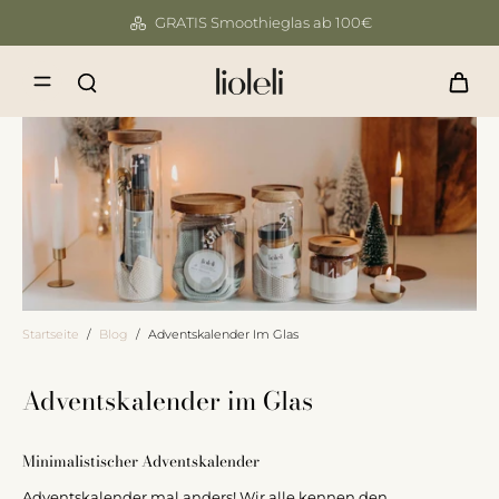
GRATIS Smoothieglas ab 100€
Startseite
/
Blog
/
Adventskalender Im Glas
Adventskalender im Glas
Minimalistischer Adventskalender
Adventskalender mal anders! Wir alle kennen den