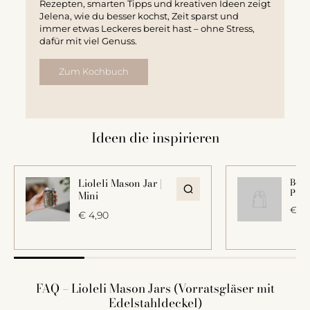
Rezepten, smarten Tipps und kreativen Ideen zeigt
Jelena, wie du besser kochst, Zeit sparst und
immer etwas Leckeres bereit hast – ohne Stress,
dafür mit viel Genuss.
Zum Kochbuch
Ideen die inspirieren
Lioleli Mason Jar |
Beisp
Prod
Mini
€ 3,
€ 4,90
FAQ – Lioleli Mason Jars (Vorratsgläser mit
Edelstahldeckel)