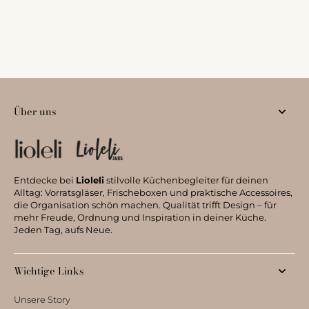
Über uns
Entdecke bei
Lioleli
stilvolle Küchenbegleiter für deinen
Alltag: Vorratsgläser, Frischeboxen und praktische Accessoires,
die Organisation schön machen. Qualität trifft Design – für
mehr Freude, Ordnung und Inspiration in deiner Küche.
Jeden Tag, aufs Neue.
Wichtige Links
Unsere Story