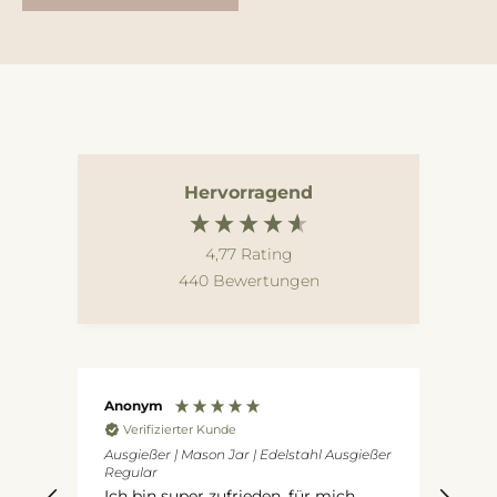
Hervorragend
4,77
Rating
440
Bewertungen
Anonym
An
Verifizierter Kunde
V
Ausgießer | Mason Jar | Edelstahl Ausgießer
Fris
Regular
 in
sup
Ich bin super zufrieden, für mich