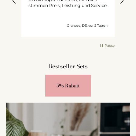
Gem
stimmen Preis, Leistung und Service.
x,
n
bt
unden
Gransee, DE, vor 2 Tagen
er
Pause
Bestseller Sets
5% Rabatt