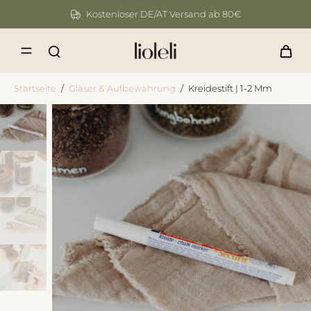
Kostenloser DE/AT Versand ab 80€
Startseite
/
Gläser & Aufbewahrung
/
Kreidestift | 1-2 Mm