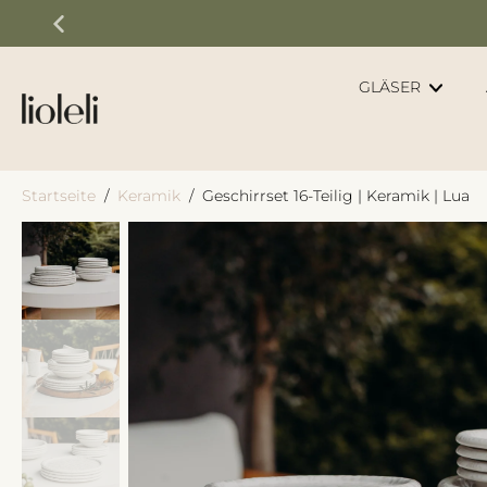
Zum
Inhalt
springen
GLÄSER
Startseite
/
Keramik
/
Geschirrset 16-Teilig | Keramik | Lua
Springe
zu
den
Produktinformationen