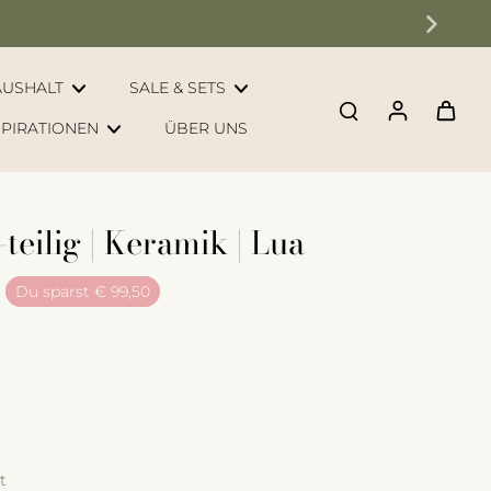
AUSHALT
SALE & SETS
SPIRATIONEN
ÜBER UNS
teilig | Keramik | Lua
Du sparst
€ 99,50
t