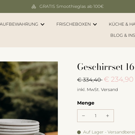
GRATIS Smoothieglas ab 100€
AUFBEWAHRUNG
FRISCHEBOXEN
KÜCHE & H
BLOG & IN
Geschirrset 16-
€ 234,90
€ 334,40
inkl. MwSt.
Versand
Menge
Auf Lager - Versandberei