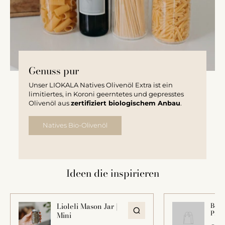
Genuss pur
Unser LIOKALA Natives Olivenöl Extra ist ein
limitiertes, in Koroni geerntetes und gepresstes
Olivenöl aus
zertifiziert biologischem Anbau
.
Natives Bio-Olivenöl
Ideen die inspirieren
Lioleli Mason Jar |
Beisp
Prod
Mini