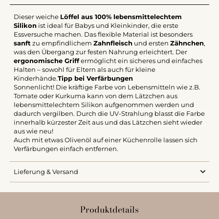
Dieser weiche
Löffel aus 100% lebensmittelechtem
Silikon
ist ideal für Babys und Kleinkinder, die erste
Essversuche machen. Das flexible Material ist besonders
sanft
zu empfindlichem
Zahnfleisch
und ersten
Zähnchen
,
was den Übergang zur festen Nahrung erleichtert. Der
ergonomische Griff
ermöglicht ein sicheres und einfaches
Halten – sowohl für Eltern als auch für kleine
Kinderhände.
Tipp bei Verfärbungen
Sonnenlicht! Die kräftige Farbe von Lebensmitteln wie z.B.
Tomate oder Kurkuma kann von dem Lätzchen aus
lebensmittelechtem Silikon aufgenommen werden und
dadurch vergilben. Durch die UV-Strahlung blasst die Farbe
innerhalb kürzester Zeit aus und das Lätzchen sieht wieder
aus wie neu!
Auch mit etwas Olivenöl auf einer Küchenrolle lassen sich
Verfärbungen einfach entfernen.
Lieferung & Versand
Produktdetails