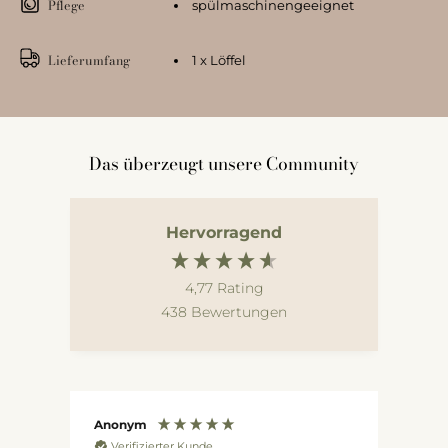
Pflege
spülmaschinengeeignet
Lieferumfang
1 x Löffel
Das überzeugt unsere Community
Hervorragend
4,77
Rating
438
Bewertungen
Anonym
Cla
Verifizierter Kunde
V