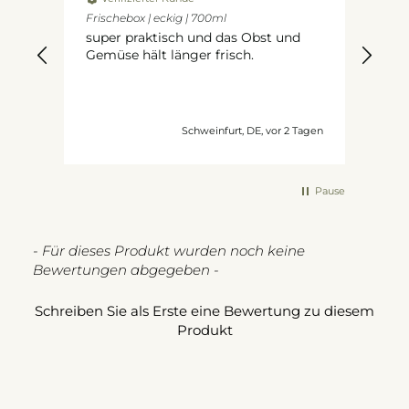
ießer
Frischebox | eckig | 700ml
Hoc
beg
super praktisch und das Obst und
Fri
Gemüse hält länger frisch.
vice.
Gem
wird
bal
zule
unden
Schweinfurt, DE, vor 2 Tagen
Pause
New content loaded
- Für dieses Produkt wurden noch keine
Bewertungen abgegeben -
Schreiben Sie als Erste eine Bewertung zu diesem
Produkt