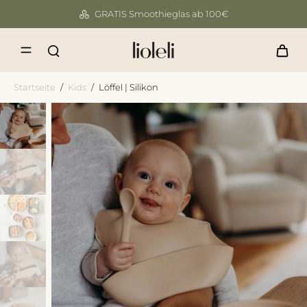
GRATIS Smoothieglas ab 100€
Startseite
/
Kids
/
Löffel | Silikon