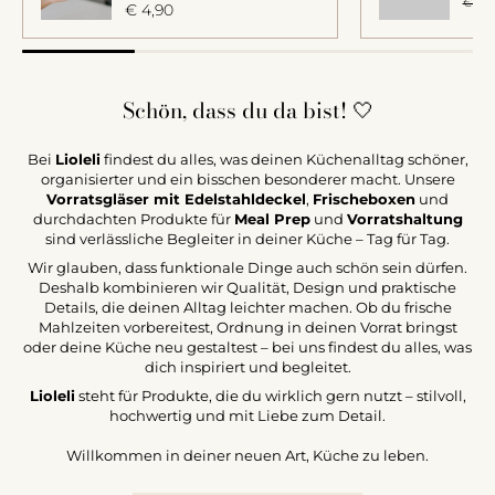
€ 4,9
€ 4,90
Schön, dass du da bist! 🤍
Lioleli Mason Jar |
Mini
Bei
Lioleli
findest du alles, was deinen Küchenalltag schöner,
€ 4,90
organisierter und ein bisschen besonderer macht. Unsere
Vorratsgläser mit Edelstahldeckel
,
Frischeboxen
und
durchdachten Produkte für
Meal Prep
und
Vorratshaltung
sind verlässliche Begleiter in deiner Küche – Tag für Tag.
Wir glauben, dass funktionale Dinge auch schön sein dürfen.
In den Warenkorb legen
Deshalb kombinieren wir Qualität, Design und praktische
Details, die deinen Alltag leichter machen. Ob du frische
Vollständige Details anzeigen
Mahlzeiten vorbereitest, Ordnung in deinen Vorrat bringst
oder deine Küche neu gestaltest – bei uns findest du alles, was
dich inspiriert und begleitet.
Lioleli
steht für Produkte, die du wirklich gern nutzt – stilvoll,
hochwertig und mit Liebe zum Detail.
Willkommen in deiner neuen Art, Küche zu leben.