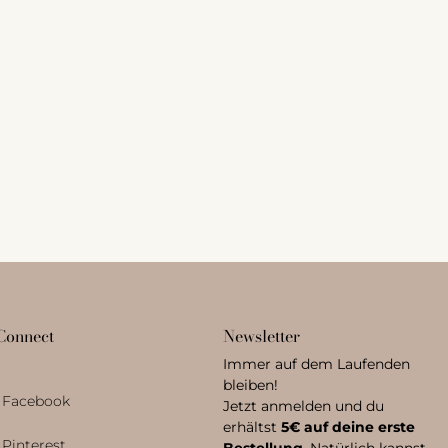
 Connect
Newsletter
Immer auf dem Laufenden
bleiben!
Facebook
Jetzt anmelden und du
erhältst
5€ auf deine erste
Pinterest
Bestellung
. Natürlich kannst