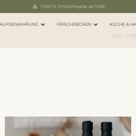
GRATIS Smoothieglas ab 100€
AUFBEWAHRUNG
FRISCHEBOXEN
KÜCHE & H
BLOG & IN