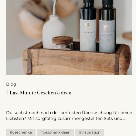
Blog
7 Last Minute Geschenkideen
Du suchst noch nach der perfekten Überraschung für deine
Liebsten? Mit sorgfältig zusammengestellten Sets und
leckeren Köstlichkeiten lässt du ihre Augen garantiert
aufleuchten. Ob etwas Praktisches für den Haushalt,
#geschenke
#geschenkideen
#inspiration
Schmackhaftes zum Essen oder Dekoration für ein