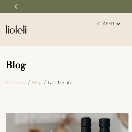
Zum
Inhalt
springen
GLÄSER
Blog
Startseite
/
Blog
/
Last-Minute