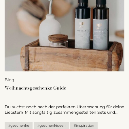
Blog
Weihnachtsgeschenke Guide
Du suchst noch nach der perfekten Überraschung für deine
Liebsten? Mit sorgfältig zusammengestellten Sets und
leckeren Köstlichkeiten lässt du ihre Augen garantiert
aufleuchten. Ob etwas Praktisches für den Haushalt,
#geschenke
#geschenkideen
#inspiration
Schmackhaftes zum Essen oder Dekoration für ein