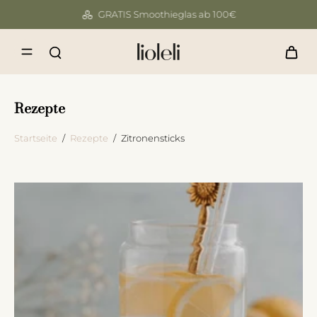
GRATIS Smoothieglas ab 100€
Rezepte
Startseite
/
Rezepte
/
Zitronensticks