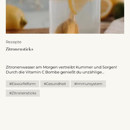
Rezepte
Zitronensticks
Zitronenwasser am Morgen vertreibt Kummer und Sorgen!
Durch die Vitamin C Bombe genießt du unzählige
gesundheitliche Vorteile. Da wir es gerne so unkompliziert wie
möglich haben und nicht jeden Tag Zitrone pressen und die
#Eiswürfelform
#Gesundheit
#Immunsystem
dazugehörigen Utensilien waschen wollen, bereiten wir uns
unsere tägliche Dosis in der Eiswürfelform | Sticks vor.
#Zitronensticks