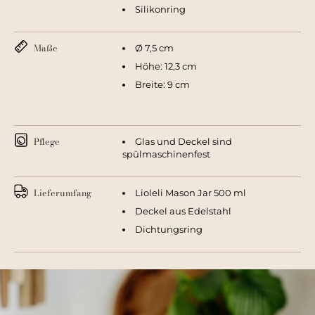
Silikonring
Maße
Ø 7,5 cm
Höhe: 12,3 cm
Breite: 9 cm
Pflege
Glas und Deckel sind
spülmaschinenfest
Lieferumfang
Lioleli Mason Jar 500 ml
Deckel aus Edelstahl
Dichtungsring