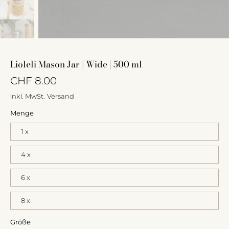
Lioleli Mason Jar | Wide | 500 ml
CHF 8.00
inkl. MwSt.
Versand
Menge
1 x
4 x
6 x
8 x
Größe