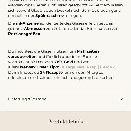
werden vor äußeren Einflüssen geschützt.
Außerdem lassen
sich sowohl Glas als auch Deckel nach dem Gebrauch ganz
einfach in der
Spülmaschine
reinigen.
Die
ml-Anzeige
auf der Seite des Glases erleichtert das
genaue
Abmessen
von Zutaten oder das Einschätzen von
Portionsgrößen
.
Du möchtest die Gläser nutzen, um
Mahlzeiten
vorzubereiten
und für dich und deine Familie
vorzukochen? Das spart
Zeit
,
Geld
und vor
allem
Nerven
!
Unser Tipp:
10 Tage Meal Prep | E-Book
.
Darin findest du
24 Rezepte
, um dir den Alltag zu
erleichtern und schnell, einfach und gesund zu kochen.
Lieferung & Versand
Produktdetails