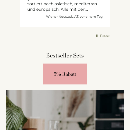
sortiert nach asiatisch, mediterran
und europäisch. Alle mit den
schwarzen Labels von euch beklebt
m Tag
Wiener Neustadt, AT, vor einem Tag
und mit dem genialen Kreidestift
beschriftet. Da die kleinen Schilder
ausverkauft waren bestellte ich
Pause
kurzerhand die mittleren und
zerschnitt sie in vier Teile. Passt
prima!
Bestseller Sets
5% Rabatt