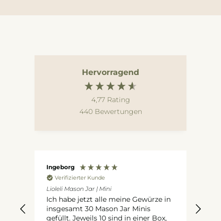
Hervorragend
4,77
Rating
440
Bewertungen
Ingeborg
An
Verifizierter Kunde
V
 ohne
Lioleli Mason Jar | Mini
Ausg
Reg
Ich habe jetzt alle meine Gewürze in
l
Ich b
insgesamt 30 Mason Jar Minis
gefüllt. Jeweils 10 sind in einer Box,