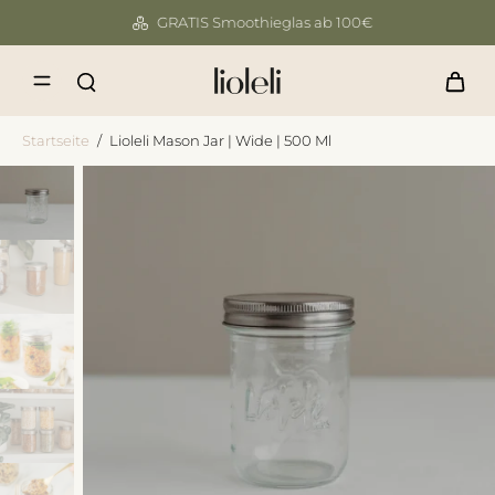
GRATIS Smoothieglas ab 100€
Startseite
/
Lioleli Mason Jar | Wide | 500 Ml