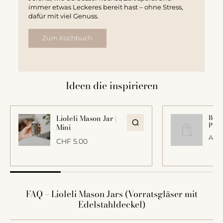
immer etwas Leckeres bereit hast – ohne Stress,
dafür mit viel Genuss.
Zum Kochbuch
Ideen die inspirieren
Lioleli Mason Jar |
Beisp
Prod
Mini
Ab C
CHF 5.00
FAQ – Lioleli Mason Jars (Vorratsgläser mit
Edelstahldeckel)