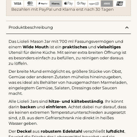
Bezahlen mit PayPal und Klarna erst nach 30 Tagen
Produktbeschreibung
Das Lioleli Mason Jar mit 700 ml Fassungsvermögen und
einem
Wide Mouth
ist ein
praktisches
und
vielseitiges
Utensil für deine Küche. Mit seiner extra breiten Öffnung ist
es besonders einfach zu befüllen, zu reinigen oder daraus
zu löffeln.
Der breite Mund ermöglicht es, größere Stücke von Obst,
Gemüse oder anderen Zutaten mühelos hineinzugeben,
was es ideal als Behälter von hausgemachten Marmeladen,
eingelegtem Gemüse, Salaten, Dressings oder Saucen
macht.
Alle Lioleli Jars sind
hitze- und kältebeständig
. Ihr könnt
darin
backen
und
einfrieren
. Achtet dabei nur darauf, dass
sie keinen extremen Temperaturunterschieden ausgesetzt
sind, z.B. aus dem Gefrierschrank nie direkt in heißes
Wasser geben.
Der
Deckel
aus
robustem Edelstahl
verschließt
luftdicht
.
So wird die Frische der Lebensmittel bewahrt und sie