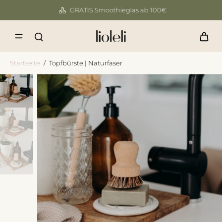
GRATIS Smoothieglas ab 100€
Startseite
/
Topfbürste | Naturfaser