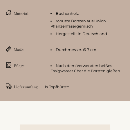
Material
Buchenholz
robuste Borsten aus Union
Pflanzenfasergemisch
Hergestellt in Deutschland
Maße
Durchmesser: Ø 7 cm
Pflege
Nach dem Verwenden heißes
Essigwasser über die Borsten gießen
Lieferumfang
1x Topfbürste