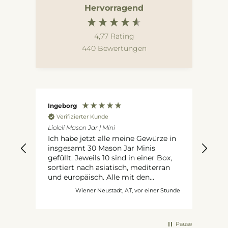
Hervorragend
4,77
Rating
440
Bewertungen
Ingeborg
An
Verifizierter Kunde
V
 ohne
Lioleli Mason Jar | Mini
Ausg
Reg
Ich habe jetzt alle meine Gewürze in
l
Ich b
insgesamt 30 Mason Jar Minis
gefüllt. Jeweils 10 sind in einer Box,
sortiert nach asiatisch, mediterran
und europäisch. Alle mit den
schwarzen Labels von euch beklebt
nuten
Wiener Neustadt, AT, vor einer Stunde
und mit dem genialen Kreidestift
beschriftet. Da die kleinen Schilder
ausverkauft waren bestellte ich
Pause
kurzerhand die mittleren und