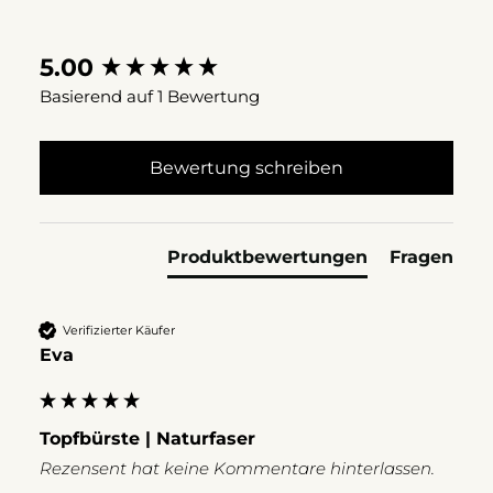
zerschnitt sie in vier Teile. Passt
prima!
New content loaded
5.00
Basierend auf 1 Bewertung
Bewertung schreiben
Produktbewertungen
Fragen
Verifizierter Käufer
Eva
Topfbürste | Naturfaser
Rezensent hat keine Kommentare hinterlassen.