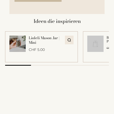
Ideen die inspirieren
Lioleli Mason Jar |
Beisp
Prod
Mini
CHF 5
CHF 5.00