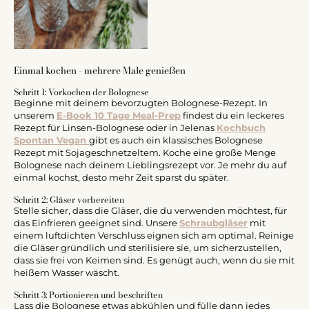
Einmal kochen - mehrere Male genießen
Schritt 1: Vorkochen der Bolognese
Beginne mit deinem bevorzugten Bolognese-Rezept. In
unserem
E-Book 10 Tage Meal-Prep
findest du ein leckeres
Rezept für Linsen-Bolognese oder in Jelenas
Kochbuch
Spontan Vegan
gibt es auch ein klassisches Bolognese
Rezept mit Sojageschnetzeltem. Koche eine große Menge
Bolognese nach deinem Lieblingsrezept vor. Je mehr du auf
einmal kochst, desto mehr Zeit sparst du später.
Schritt 2: Gläser vorbereiten
Stelle sicher, dass die Gläser, die du verwenden möchtest, für
das Einfrieren geeignet sind. Unsere
Schraubgläser
mit
einem luftdichten Verschluss eignen sich am optimal. Reinige
die Gläser gründlich und sterilisiere sie, um sicherzustellen,
dass sie frei von Keimen sind. Es genügt auch, wenn du sie mit
heißem Wasser wäscht.
Schritt 3: Portionieren und beschriften
Lass die Bolognese etwas abkühlen und fülle dann jedes