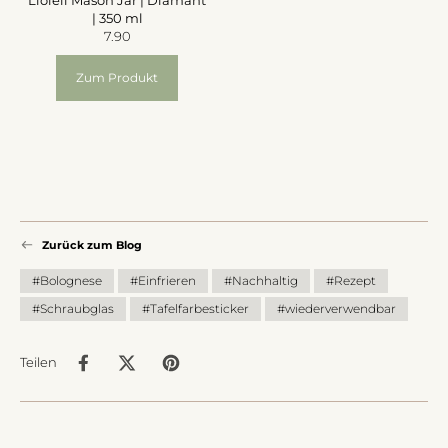
Lioleli Mason Jar | Diamant
| 350 ml
7.90
Zum Produkt
Zurück zum Blog
#Bolognese
#Einfrieren
#Nachhaltig
#Rezept
#Schraubglas
#Tafelfarbesticker
#wiederverwendbar
Teilen