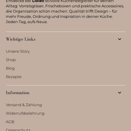
Entdecke bei
Lioleli
stilvolle Küchenbegleiter für deinen
Alltag: Vorratsgläser, Frischeboxen und praktische Accessoires,
die Organisation schön machen. Qualität trifft Design – für
mehr Freude, Ordnung und Inspiration in deiner Küche.
Jeden Tag, aufs Neue.
Wichtige Links
Unsere Story
Shop
Blog
Rezepte
Information
Versand & Zahlung
Widerrufsbelehrung
AGB
Datenschutz