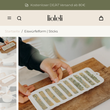
Kostenloser DE/AT Versand ab 80€
Startseite
/
Eiswürfelform | Sticks