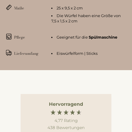
Maße
25 x 9,5 x 2 cm
Die Würfel haben eine Größe von
7,5 x 1,5 x 2 cm
Pflege
Geeignet für die
Spülmaschine
Lieferumfang
Eiswürfelform | Sticks
Hervorragend
4,77
Rating
438
Bewertungen