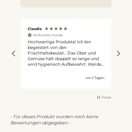
Claudia
Kar
Verifizierter Kunde
V
Hochwertige Produkte! Ich bin
Fris
begeistert von den
d
Wir
Frischhaltebeutel... Das Obst und
Gemüse hält doppelt so lange und
wird hygienisch Aufbewahrt. Werde
bald ein paar Ergänzungen mir
zulegen...
Tagen
vor 2 Tagen
Pause
New content loaded
- Für dieses Produkt wurden noch keine
Bewertungen abgegeben -