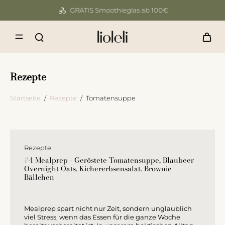
GRATIS Smoothieglas ab 100€
Rezepte
Startseite
/
Rezepte
/
Tomatensuppe
Rezepte
#4 Mealprep - Geröstete Tomatensuppe, Blaubeer
Overnight Oats, Kichererbsensalat, Brownie
Bällchen
Mealprep spart nicht nur Zeit, sondern unglaublich
viel Stress, wenn das Essen für die ganze Woche