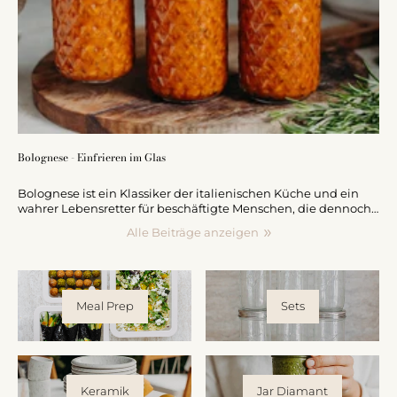
Bolognese - Einfrieren im Glas
Bolognese ist ein Klassiker der italienischen Küche und ein
wahrer Lebensretter für beschäftigte Menschen, die dennoch
nicht auf köstliches, hausgemachtes Essen verzichten
Alle Beiträge anzeigen
möchten. Eine großartige Möglichkeit, Zeit zu sparen und
dennoch hochwertige Mahlzeiten zu genießen: Bolognese in
großen Mengen vorkochen und portionsweise im Schraubglas
einfrieren. Mit dieser Methode hast du immer eine leckere
Portion Bolognese parat, wenn der Hunger kommt – sei es für
Meal Prep
Sets
ein schnelles Abendessen unter der Woche oder für Gäste am
Wochenende.
Keramik
Jar Diamant