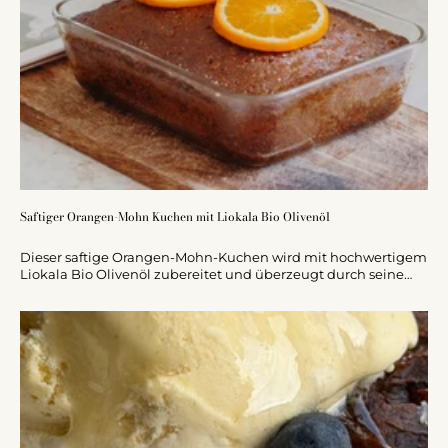
Saftiger Orangen-Mohn Kuchen mit Liokala Bio Olivenöl
Dieser saftige Orangen-Mohn-Kuchen wird mit hochwertigem
Liokala Bio Olivenöl zubereitet und überzeugt durch seine
lockere Textur sowie ein fruchtig-mediterranes Aroma.
Anstelle von Butter sorgt das Olivenöl für besondere Saftigkeit
und eine feine Geschmacksnote. Verfeinert mit frischem
Orangensaft und einem süßen Zuckerguss ist der Kuchen
einfach zuzubereiten und ideal für jede Gelegenheit. Perfekt
serviert mit griechischem Joghurt oder pur.