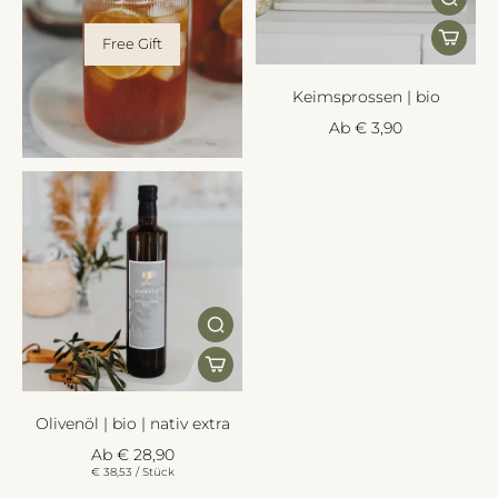
Free Gift
Keimsprossen | bio
Ab € 3,90
Olivenöl | bio | nativ extra
Ab € 28,90
€ 38,53
/
Stück