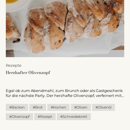
Rezepte
Herzhafter Olivenzopf
Egal ob zum Abendmahl, zum Brunch oder als Gastgeschenk
für die nächste Party. Der herzhafte Olivenzopf, verfeinert mit
Bio Olivenöl, schmeckt nicht nur traumhaft, sondern macht
auch optisch etwas her. Mit wenigen Handgriffen ist der Teig
#Backen
#Brot
#Kochen
#Oliven
#Olivenöl
schnell zubereitet und mit ein paar extra Zutaten zauberst du
ein Geschmackserlebnis sondergleichen.
#Olivenzopf
#Rezept
#Schneidebrett