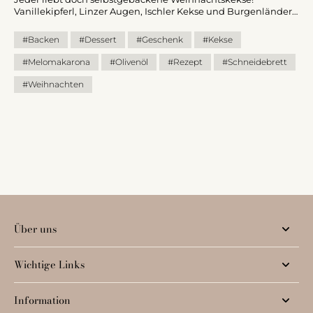
Vanillekipferl, Linzer Augen, Ischler Kekse und Burgenländer
Kipferl waren immer schon meine Lieblinge. Melomakarona
hingegen kannte ich noch gar nicht. Woher auch, schließlich
#Backen
#Dessert
#Geschenk
#Kekse
sind das griechische Weihnachtskekse.
#Melomakarona
#Olivenöl
#Rezept
#Schneidebrett
#Weihnachten
Über uns
Wichtige Links
Information