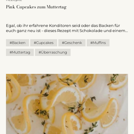
Pink Cupcakes zum Muttertag
Egal, ob ihr erfahrene Konditoren seid oder das Backen für
euch ganz neu ist - dieses Rezept mit Schokolade und einem
leckeren Frischkäse Frosting wird am Muttertag ganz sicher
gut ankommen. Die Cupcakes sind kinderleicht zuzubereiten,
#Backen
#Cupcakes
#Geschenk
#Muffins
schmecken göttlich und sorgen dafür, dass sich deine Mutter
an ihrem besonderen Tag verwöhnt fühlt.
#Muttertag
#Überraschung