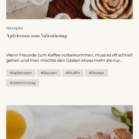
Rezepte
Apfelrosen zum Valentinstag
Wenn Freunde zum Kaffee vorbeikommen, muss es oft schnell
gehen und man möchte den Gästen etwas mehr als nur
gekaufte Kekse oder Knabberzeugs anbieten. Mit wenigen
Zutaten kannst du schnell und unkompliziert ein köstliches
#Apfelrosen
#Backen
#Muffin
#Rezept
Dessert zaubern, das in der Muffinform noch dazu
wunderschön anzusehen ist.
#Valentinstag