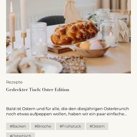
Rezepte
Gedeckter Tisch: Oster-Edition
Bald ist Ostern und für alle, die den diesjährigen Osterbrunch
noch etwas aufpeppen wollen, haben wir ein paar einfache
Ideen. Ein gemeinsames Essen mit der Familie gehört für uns
genau so dazu wie das Osternester suchen. Mit
#Backen
#Brioche
#Frühstück
#Ostern
selbstgemachten Brioche-Kreationen und einem liebevoll
gedeckten Tisch, lässt es sich gleich noch gemütlicher
#Ostertisch