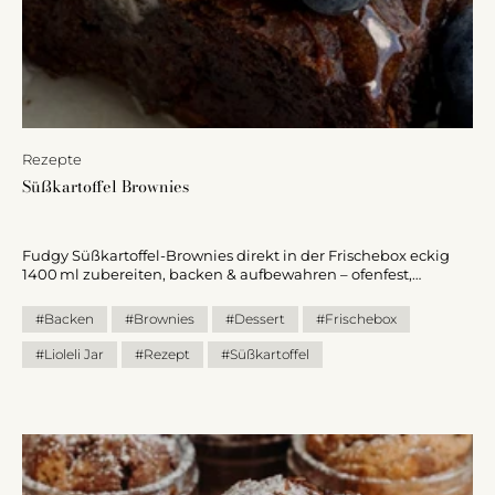
Rezepte
Süßkartoffel Brownies
Fudgy Süßkartoffel-Brownies direkt in der Frischebox eckig
1400 ml zubereiten, backen & aufbewahren – ofenfest,
luftdicht, perfekt für Meal Prep!
#Backen
#Brownies
#Dessert
#Frischebox
#Lioleli Jar
#Rezept
#Süßkartoffel