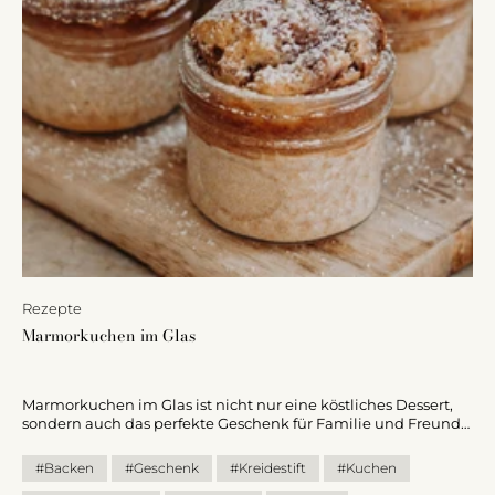
Rezepte
Marmorkuchen im Glas
Marmorkuchen im Glas ist nicht nur eine köstliches Dessert,
sondern auch das perfekte Geschenk für Familie und Freunde.
In diesem Blogbeitrag erfährst du, wie du in unseren
hochwertigen Schraubgläsern backen und ein ein originelles
#Backen
#Geschenk
#Kreidestift
#Kuchen
Präsent vorbereiten kannst.