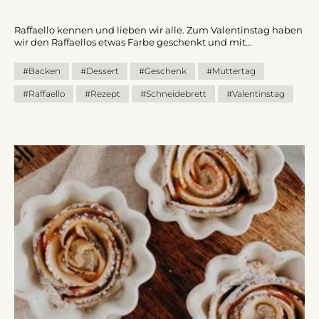
Raffaello kennen und lieben wir alle. Zum Valentinstag haben
wir den Raffaellos etwas Farbe geschenkt und mit
Himbeerpulver verfeinert. Als Dessert oder im Vorratsglas 500
ml als Geschenk verpackt, schmilzt man alleine beim Anblick
#Backen
#Dessert
#Geschenk
#Muttertag
der süßen Bällchen mit Mandelkern schon dahin. Liebe geht
durch den Magen und selbstgemacht schmeckt es doch
#Raffaello
#Rezept
#Schneidebrett
#Valentinstag
immer am besten