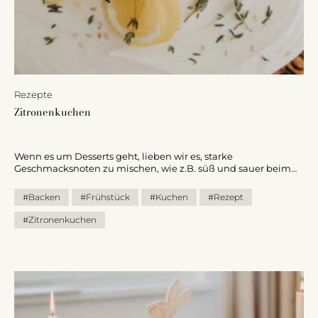
Rezepte
Zitronenkuchen
Wenn es um Desserts geht, lieben wir es, starke
Geschmacksnoten zu mischen, wie z.B. süß und sauer beim
Zitronenkuchen. Der Teig und die Frischkäse-Glasur sorgen für
die gewisse Süße, während die Zitronen den Sommerkuchen
#Backen
#Frühstück
#Kuchen
#Rezept
frisch aussehen und auch schmecken lassen.
#Zitronenkuchen