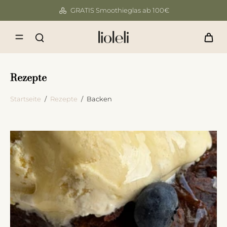
GRATIS Smoothieglas ab 100€
Rezepte
Startseite
/
Rezepte
/
Backen