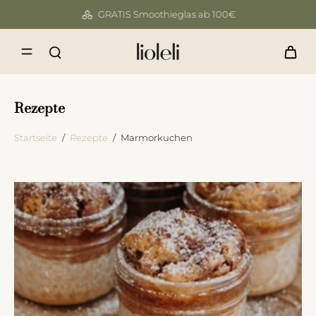
GRATIS Smoothieglas ab 100€
Rezepte
Startseite
/
Rezepte
/
Marmorkuchen