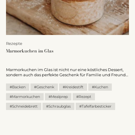
Rezepte
Marmorkuchen im Glas
Marmorkuchen im Glas ist nicht nur eine köstliches Dessert,
sondern auch das perfekte Geschenk für Familie und Freunde.
In diesem Blogbeitrag erfährst du, wie du in unseren
hochwertigen Schraubgläsern backen und ein ein originelles
#Backen
#Geschenk
#Kreidestift
#Kuchen
Präsent vorbereiten kannst.
#Marmorkuchen
#Mealprep
#Rezept
#Schneidebrett
#Schraubglas
#Tafelfarbesticker