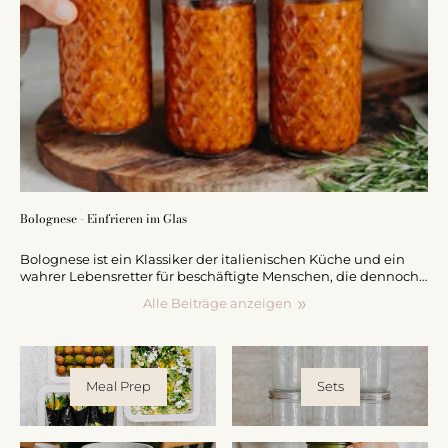
Bolognese - Einfrieren im Glas
Bolognese ist ein Klassiker der italienischen Küche und ein
wahrer Lebensretter für beschäftigte Menschen, die dennoch
nicht auf köstliches, hausgemachtes Essen verzichten
Alle Beiträge anzeigen
möchten. Eine großartige Möglichkeit, Zeit zu sparen und
dennoch hochwertige Mahlzeiten zu genießen: Bolognese in
großen Mengen vorkochen und portionsweise im Schraubglas
einfrieren. Mit dieser Methode hast du immer eine leckere
Portion Bolognese parat, wenn der Hunger kommt – sei es für
Meal Prep
Sets
ein schnelles Abendessen unter der Woche oder für Gäste am
Wochenende.