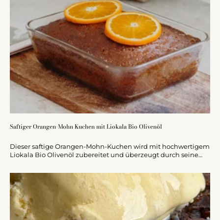
Saftiger Orangen-Mohn Kuchen mit Liokala Bio Olivenöl
Dieser saftige Orangen-Mohn-Kuchen wird mit hochwertigem
Liokala Bio Olivenöl zubereitet und überzeugt durch seine
lockere Textur sowie ein fruchtig-mediterranes Aroma.
Anstelle von Butter sorgt das Olivenöl für besondere Saftigkeit
und eine feine Geschmacksnote. Verfeinert mit frischem
Orangensaft und einem süßen Zuckerguss ist der Kuchen
einfach zuzubereiten und ideal für jede Gelegenheit. Perfekt
serviert mit griechischem Joghurt oder pur.