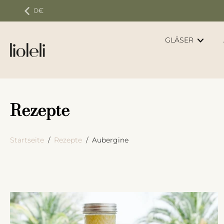
Zum
Inhalt
springen
GLÄSER
Rezepte
Startseite
/
Rezepte
/
Aubergine