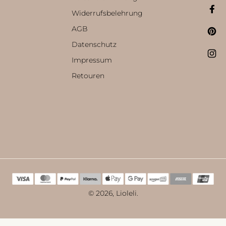
Widerrufsbelehrung
AGB
Datenschutz
Impressum
Retouren
© 2026,
Lioleli
.