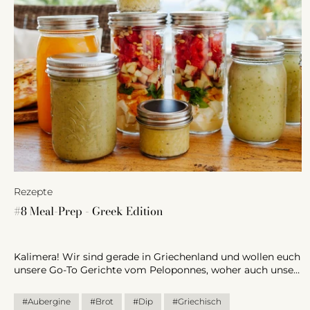
Rezepte
#8 Meal-Prep - Greek Edition
Kalimera! Wir sind gerade in Griechenland und wollen euch
unsere Go-To Gerichte vom Peloponnes, woher auch unser
Bio Olivenöl geerntet wird, nicht vorenthalten! Es erwarten
euch mediterrane, frische Rezepte, die einfach zuzubereiten
#Aubergine
#Brot
#Dip
#Griechisch
sind.