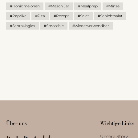
#Honigmelonen
#Mason Jar
#Mealprep
#Minze
#Paprika
#Pita
#Rezept
#Salat
#Schichtsalat
#Schraubglas
#Smoothie
#wiederverwendbar
Über uns
Wichtige Links
Unsere Story