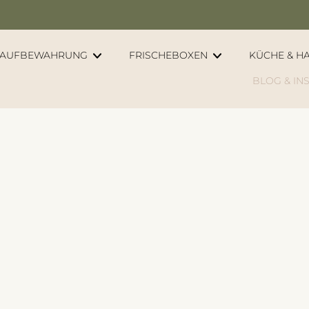
GRATIS Smoothieglas ab 100€
AUFBEWAHRUNG
FRISCHEBOXEN
KÜCHE & H
BLOG & IN